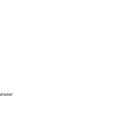
аталог.
Bermenchek@tatar.ru