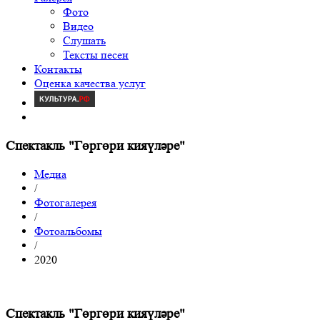
Фото
Видео
Слушать
Тексты песен
Контакты
Оценка качества услуг
Спектакль "Гөргөри кияүләре"
Медиа
/
Фотогалерея
/
Фотоальбомы
/
2020
Спектакль "Гөргөри кияүләре"