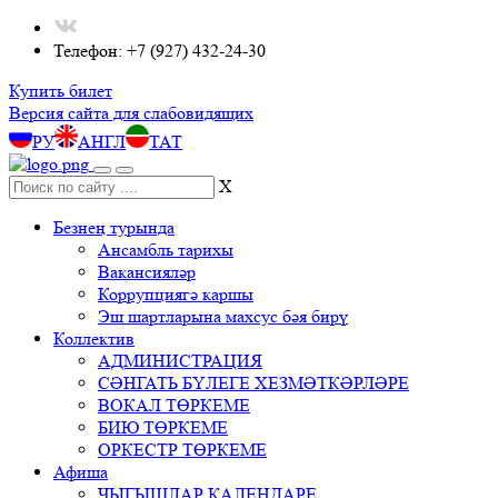
Телефон: +7 (927) 432-24-30
Купить билет
Версия сайта для слабовидящих
РУ
АНГЛ
ТАТ
X
Безнең турында
Ансамбль тарихы
Вакансияләр
Коррупциягә каршы
Эш шартларына махсус бәя бирү
Коллектив
АДМИНИСТРАЦИЯ
СӘНГАТЬ БҮЛЕГЕ ХЕЗМӘТКӘРЛӘРЕ
ВОКАЛ ТӨРКЕМЕ
БИЮ ТӨРКЕМЕ
ОРКЕСТР ТӨРКЕМЕ
Афиша
ЧЫГЫШЛАР КАЛЕНДАРЕ