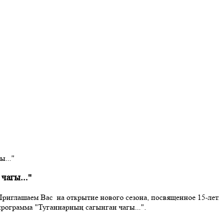
..."
чагы..."
Приглашаем Вас на открытие нового сезона, посвященное 15-лет
программа "Туганнарның сагынган чагы...".