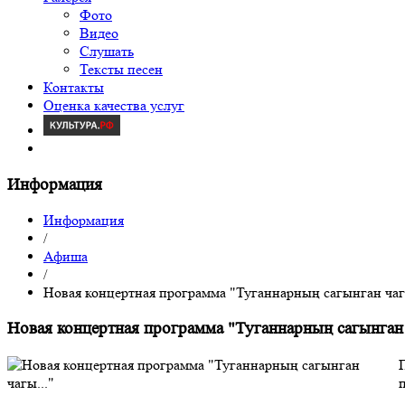
Фото
Видео
Слушать
Тексты песен
Контакты
Оценка качества услуг
Информация
Информация
/
Афиша
/
Новая концертная программа "Туганнарның сагынган чагы
Новая концертная программа "Туганнарның сагынган 