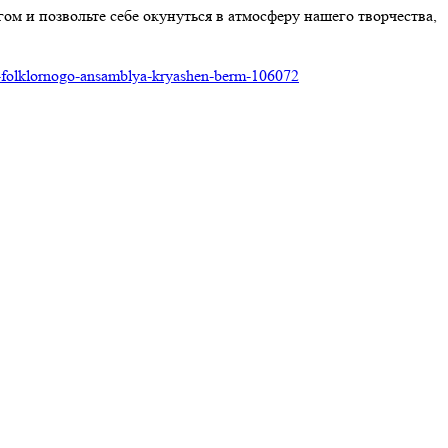
гом и позвольте себе окунуться в атмосферу нашего творчества,
go-folklornogo-ansamblya-kryashen-berm-106072