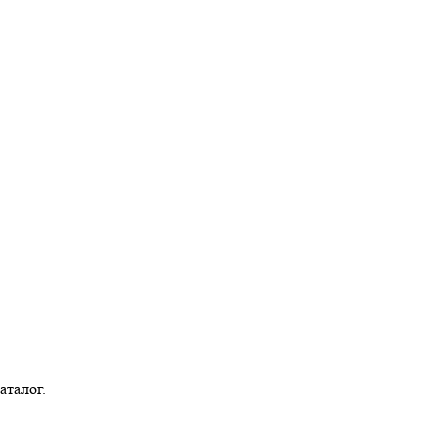
аталог.
Bermenchek@tatar.ru