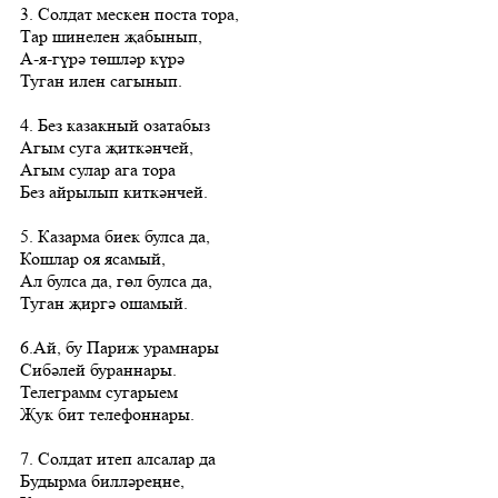
3. Солдат мескен поста тора,
Тар шинелен җабынып,
А-я-гүрә төшләр күрә
Туган илен сагынып.
4. Без казакный озатабыз
Агым суга җиткәнчей,
Агым сулар ага тора
Без айрылып киткәнчей.
5. Казарма биек булса да,
Кошлар оя ясамый,
Ал булса да, гөл булса да,
Туган җиргә ошамый.
6.Ай, бу Париж урамнары
Сибәлей бураннары.
Телеграмм сугарыем
Җук бит телефоннары.
7. Солдат итеп алсалар да
Будырма билләреңне,