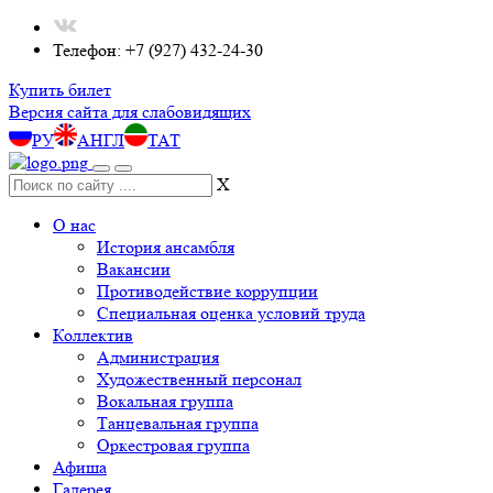
Телефон: +7 (927) 432-24-30
Купить билет
Версия сайта для слабовидящих
РУ
АНГЛ
ТАТ
X
О нас
История ансамбля
Вакансии
Противодействие коррупции
Специальная оценка условий труда
Коллектив
Администрация
Художественный персонал
Вокальная группа
Танцевальная группа
Оркестровая группа
Афиша
Галерея