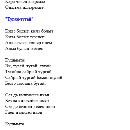
Кара чәчәң агарсада
Онытма илләреңне.
"Тугай-тугай"
Килә болыт, килә болыт
Килә болыт тезелеп
Алдыгызга төшәр идем
Алма булып өзелеп.
Кушымта:
Эх, тугай, тугай, тугай
Тугайда сайрый тургай
Сайрый тургай hаман шулай
Безгә соклана бугай.
Сез дә килгәнсез икән
Без дә килгәнбез икән
Сез дә безнең кебек икән
Гаеп итмисез икән.
Кушымта.