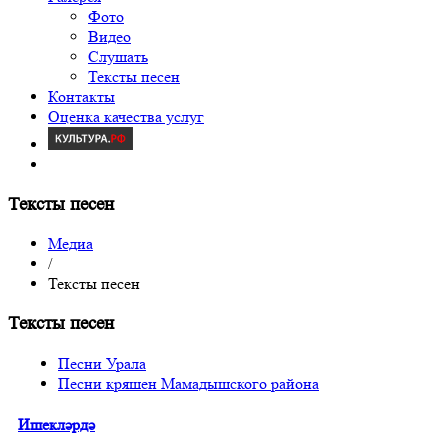
Фото
Видео
Слушать
Тексты песен
Контакты
Оценка качества услуг
Тексты песен
Медиа
/
Тексты песен
Тексты песен
Песни Урала
Песни кряшен Мамадышского района
Ишекләрдә