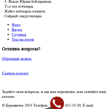
4. Ямьле Юраш буйларында,
Үсә тал агачлары.
Җәйге кичләрдә өздереп,
Сайрый сандугачлары.
Фото
Видео
Слушать
Тексты песен
Остались вопросы?
Обратный звонок
Скачать каталог
Задайте свои вопросы, и мы вам перезвоим, или скачайте наш
каталог.
© Бермянчек 2024 Телефон.: +7 (927) 432-24-30, E-mail: