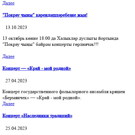
Далее
"Покрау чыңы" карендәшләребезне җыя!
13.10.2023
13 октябрь көнне 18:00 да Халыклар дуслыгы йортында
"Покрау чыңы" бәйрәм концерты гөрлиячәк!!!
Далее
Концерт — «Край - мой родной»
27.04.2023
Концерт государственного фольклорного ансамбля кряшен
«Бермянчек» — «Край - мой родной».
Далее
Концерт «Наследники традиций»
25.04.2023