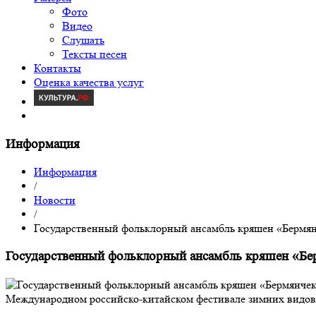
Фото
Видео
Слушать
Тексты песен
Контакты
Оценка качества услуг
Информация
Информация
/
Новости
/
Государственный фольклорный ансамбль кряшен «Бермян
Государственный фольклорный ансамбль кряшен «Бер