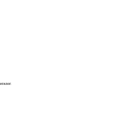
аталог.
Bermenchek@tatar.ru