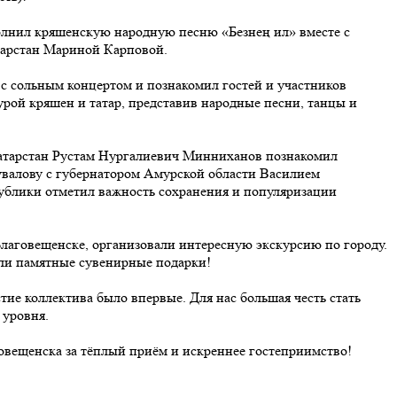
олнил кряшенскую народную песню «Безнең ил» вместе с
тарстан Мариной Карповой.
 с сольным концертом и познакомил гостей и участников
урой кряшен и татар, представив народные песни, танцы и
Татарстан Рустам Нургалиевич Минниханов познакомил
валову с губернатором Амурской области Василием
ублики отметил важность сохранения и популяризации
Благовещенске, организовали интересную экскурсию по городу.
ли памятные сувенирные подарки!
тие коллектива было впервые. Для нас большая честь стать
 уровня.
овещенска за тёплый приём и искреннее гостеприимство!