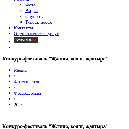
Фото
Видео
Слушать
Тексты песен
Контакты
Оценка качества услуг
Конкурс-фестиваль "Җәшнә, кояш, җалтыра"
Медиа
/
Фотогалерея
/
Фотоальбомы
/
2024
Конкурс-фестиваль "Җәшнә, кояш, җалтыра"