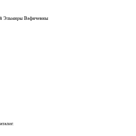
ой Эльмиры Вафичевны
аталог.
Bermenchek@tatar.ru