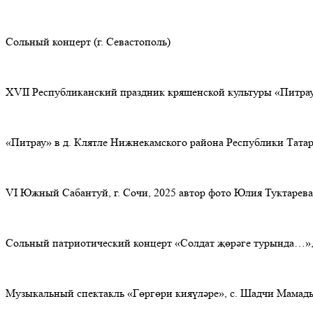
Сольный концерт (г. Севастополь)
XVII Республиканский праздник кряшенской культуры «Питрау
«Питрау» в д. Клятле Нижнекамского района Республики Татар
VI Южный Сабантуй, г. Сочи, 2025 автор фото Юлия Туктарева
Сольный патриотический концерт «Солдат җөрәге турында…», 
Музыкальный спектакль «Гөргөри кияүләре», с. Шадчи Мамады