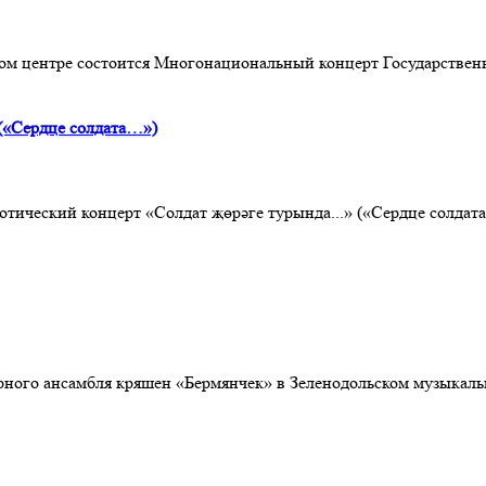
ном центре состоится Многонациональный концерт Государствен
 («Сердце солдата…»)
иотический концерт «Солдат җөрәге турында...» («Сердце солдат
орного ансамбля кряшен «Бермянчек» в Зеленодольском музыкаль