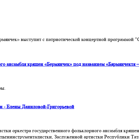
рмянчек» выступит с патриотической концертной программой "
ого ансамбля кряшен «Бермянчек» под названием «Бярмянчектя
ры.
н - Елены Даниловой-Григорьевой
истки оркестра государственного фольклорного ансамбля кряше
ультиинструменталистки, Заслуженной артистки Республики Тат