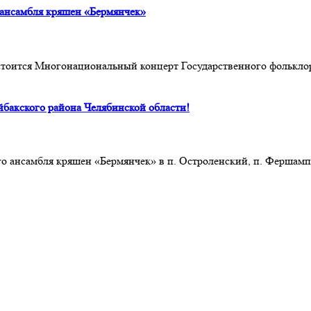
ансамбля кряшен «Бермянчек»
остоится Многонациональный концерт Государственного фолькло
йбакского района Челябинской области!
го ансамбля кряшен «Бермянчек» в п. Остроленский, п. Фершамп