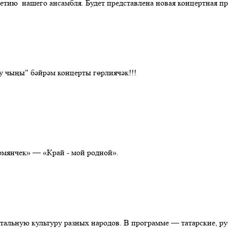
етию нашего ансамбля. Будет представлена новая концертная пр
у чыңы" бәйрәм концерты гөрлиячәк!!!
рмянчек» — «Край - мой родной».
альную культуру разных народов. В программе — татарские, рус